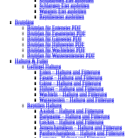
Schildkröten-Eier ausbrüten
Schlangen-Eier ausbrüten
Schlangen-Eier ausbrüten
Waranen-Eier ausbrüten
Waranen-Eier ausbrüten
Reptilieneier ausbrüten
Reptilieneier ausbrüten
Brutpläne
Brutpläne
Brutplan für Enteneier PDF
Brutplan für Enteneier PDF
Brutplan für Fasaneneier PDF
Brutplan für Fasaneneier PDF
Brutplan für Gänseeier PDF
Brutplan für Gänseeier PDF
Brutplan für Hühnereier PDF
Brutplan für Hühnereier PDF
Brutplan für Wachteleier PDF
Brutplan für Wachteleier PDF
Brutplan für Warzenenteneier PDF
Brutplan für Warzenenteneier PDF
Haltung & Futter
Haltung & Futter
Geflügel Haltung
Geflügel Haltung
Enten – Haltung und Fütterung
Enten – Haltung und Fütterung
Fasane – Haltung und Fütterung
Fasane – Haltung und Fütterung
Gänse – Haltung und Fütterung
Gänse – Haltung und Fütterung
Hühner – Haltung und Fütterung
Hühner – Haltung und Fütterung
Wachteln – Haltung und Fütterung
Wachteln – Haltung und Fütterung
Warzenenten – Haltung und Fütterung
Warzenenten – Haltung und Fütterung
Reptilien Haltung
Reptilien Haltung
Axolotl – Haltung und Fütterung
Axolotl – Haltung und Fütterung
Bartagame – Haltung und Fütterung
Bartagame – Haltung und Fütterung
Geckos – Haltung und Fütterung
Geckos – Haltung und Fütterung
Jemenchamäleon – Haltung und Fütterung
Jemenchamäleon – Haltung und Fütterung
Pantherchamäleon – Haltung und Fütterung
Pantherchamäleon – Haltung und Fütterung
Leguane – Haltung und Fütterung