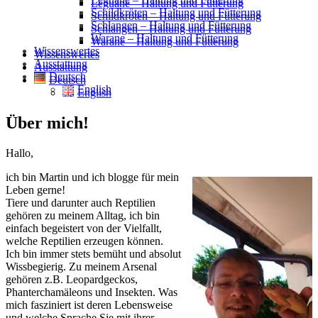
Leguane – Haltung und Fütterung
Schildkröten – Haltung und Fütterung
Schildkröten – Haltung und Fütterung
Schlangen – Haltung und Fütterung
Schlangen – Haltung und Fütterung
Warane – Haltung und Fütterung
Warane – Haltung und Fütterung
Wissenswertes
Wissenswertes
Ausstattung
Ausstattung
Deutsch
Deutsch
English
English
Über mich!
Hallo,
ich bin Martin und ich blogge für mein
Leben gerne!
Tiere und darunter auch Reptilien
gehören zu meinem Alltag, ich bin
einfach begeistert von der Vielfallt,
welche Reptilien erzeugen können.
Ich bin immer stets bemüht und absolut
Wissbegierig. Zu meinem Arsenal
gehören z.B. Leopardgeckos,
Phanterchamäleons und Insekten. Was
mich fasziniert ist deren Lebensweise
und welche Sprache Sie mit ihrer